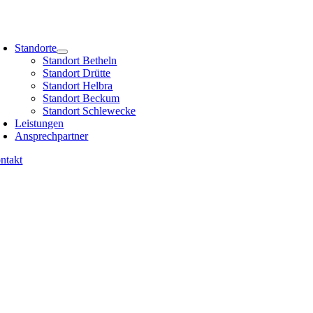
Skip
to
oggle
content
avigation
Standorte
Standort Betheln
Standort Drütte
Standort Helbra
Standort Beckum
Standort Schlewecke
Leistungen
Ansprechpartner
ntakt