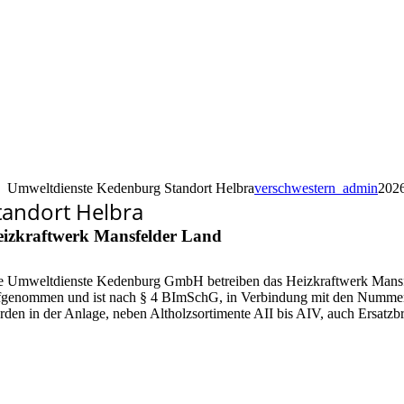
Umweltdienste Kedenburg Standort Helbra
verschwestern_admin
202
tandort Helbra
izkraftwerk Mansfelder Land
e Umweltdienste Kedenburg GmbH betreiben das Heizkraftwerk Mansfel
fgenommen und ist nach § 4 BImSchG, in Verbindung mit den Nummern
rden in der Anlage, neben Altholzsortimente AII bis AIV, auch Ersatz