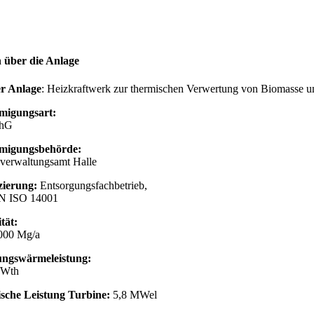
 über die Anlage
r Anlage
: Heizkraftwerk zur thermischen Verwertung von Biomasse u
migungsart:
hG
migungsbehörde:
verwaltungsamt Halle
izierung:
Entsorgungsfachbetrieb,
N ISO 14001
tät:
.000 Mg/a
ngswärmeleistung:
MWth
ische Leistung Turbine:
5,8 MWel