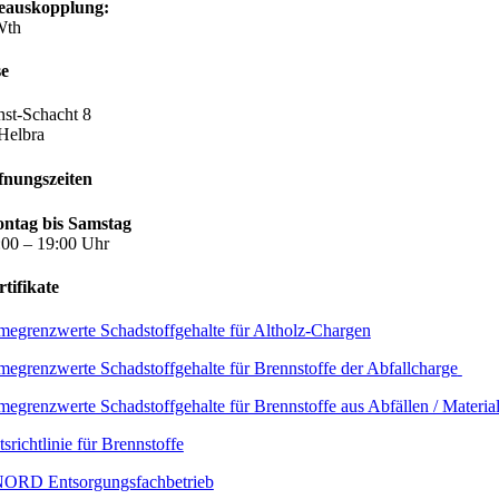
auskopplung:
Wth
se
st-Schacht 8
Helbra
fnungszeiten
ntag bis Samstag
:00 – 19:00 Uhr
rtifikate
egrenzwerte Schadstoffgehalte für Altholz-Chargen
egrenzwerte Schadstoffgehalte für Brennstoffe der Abfallcharge
egrenzwerte Schadstoffgehalte für Brennstoffe aus Abfällen / Materi
tsrichtlinie für Brennstoffe
RD Entsorgungsfachbetrieb