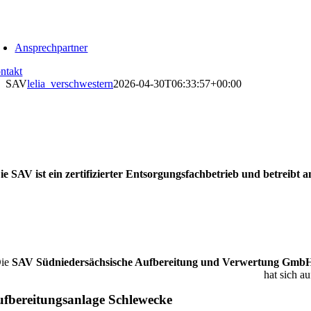
Skip
to
oggle
content
avigation
Ansprechpartner
ntakt
SAV
lelia_verschwestern
2026-04-30T06:33:57+00:00
ie SAV ist ein zertifizierter Entsorgungsfachbetrieb und betreib
ie
SAV Südniedersächsische Aufbereitung und Verwertung Gmb
hat sich a
fbereitungsanlage Schlewecke