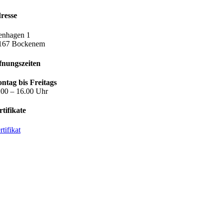
resse
enhagen 1
167 Bockenem
fnungszeiten
ntag bis Freitags
:00 – 16.00 Uhr
rtifikate
tifikat