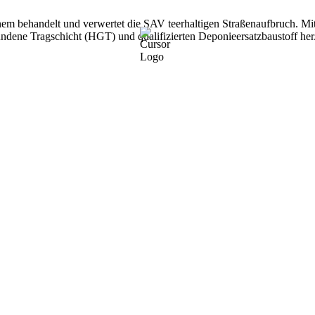
nem behandelt und verwertet die SAV teerhaltigen Straßenaufbruch. M
undene Tragschicht (HGT) und qualifizierten Deponieersatzbaustoff her