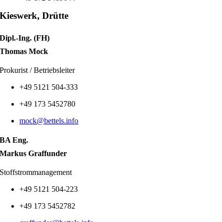
Kieswerk, Drütte
Dipl.-Ing. (FH)
Thomas Mock
Prokurist / Betriebsleiter
+49
5121 504-333
+49
173 5452780
mock@bettels.info
BA Eng.
Markus Graffunder
Stoffstrommanagement
+49 5121 504-223
+49
173
5452782