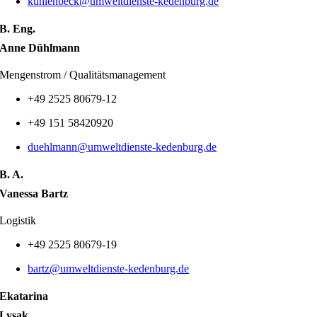
kuhlenbeck@umweltdienste-kedenburg.de
B. Eng.
Anne Dühlmann
Mengenstrom / Qualitätsmanagement
+49 2525 80679-12
+49 151 58420920
duehlmann@umweltdienste-kedenburg.de
B. A.
Vanessa Bartz
Logistik
+49 2525 80679-19
bartz@umweltdienste-kedenburg.de
Ekatarina
Lysak