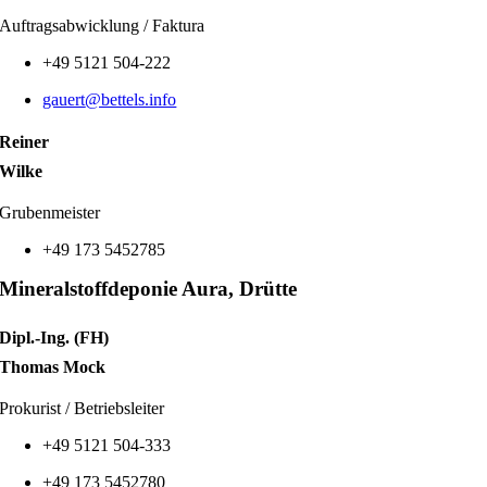
Auftragsabwicklung / Faktura
+49 5121 504-222
gauert
@bettels.info
Reiner
Wilke
Grubenmeister
+49 173 5452785
Mineralstoffdeponie Aura, Drütte
Dipl.-Ing. (FH)
Thomas Mock
Prokurist / Betriebsleiter
+49
5121 504-333
+49
173 5452780