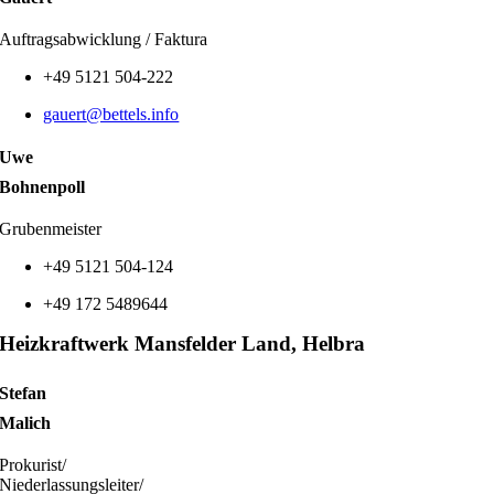
Auftragsabwicklung / Faktura
+49 5121 504-222
gauert
@bettels.info
Uwe
Bohnenpoll
Grubenmeister
+49 5121 504-124
+49 172 5489644
Heizkraftwerk Mansfelder Land, Helbra
Stefan
Malich
Prokurist/
Niederlassungsleiter/