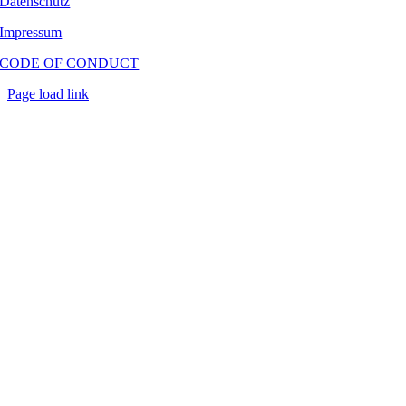
Datenschutz
Impressum
CODE OF CONDUCT
Page load link
Go
to
Top