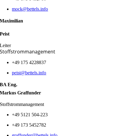
mock@bettels.info
Maximilian
Peist
Leiter
Stoffstrommanagement
+49 175 4228837
peist@bettels.info
BA Eng.
Markus Graffunder
Stoffstrommanagement
+49 5121 504-223
+49
173
5452782
graffunder@bettels.info