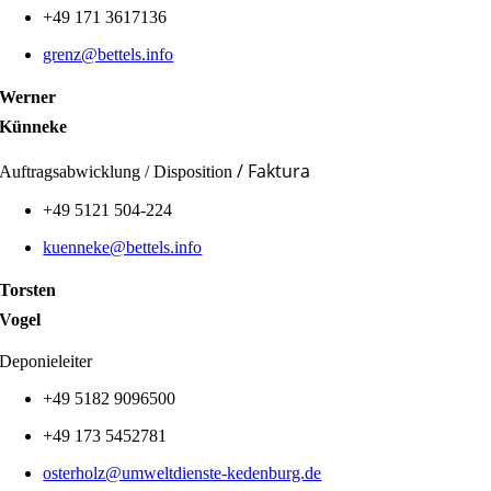
+49 171 3617136
grenz@bettels.info
Werner
Künneke
/ Faktura
Auftragsabwicklung / Disposition
+49 5121 504-224
kuenneke@bettels.info
Torsten
Vogel
Deponieleiter
+49 5182 9096500
+49 173 5452781
osterholz@umweltdienste-kedenburg.de