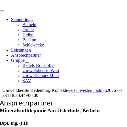
Skip
to
Toggle
content
Navigation
Standorte
Betheln
Drütte
Helbra
Beckum
Schlewecke
Leistungen
Ansprechpartner
Gruppe
Bettels-Rohstoffe
Umweltdienste West
Umweltschutz Mitte
SAV
Umweltdienste Kedenburg Kontakte
verschwestern_admin
2026-04-
23T18:20:44+00:00
Ansprechpartner
Mineralstoffdeponie Am Osterholz, Betheln
Dipl.-Ing. (FH)