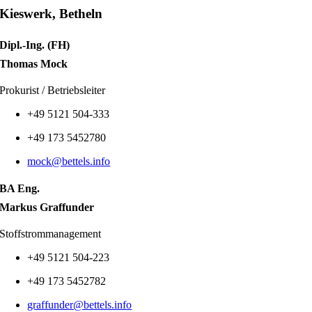
Kieswerk, Betheln
Dipl.-Ing. (FH)
Thomas Mock
Prokurist / Betriebsleiter
+49
5121 504-333
+49
173 5452780
mock@bettels.info
BA Eng.
Markus Graffunder
Stoffstrommanagement
+49 5121 504-223
+49
173
5452782
graffunder@bettels.info