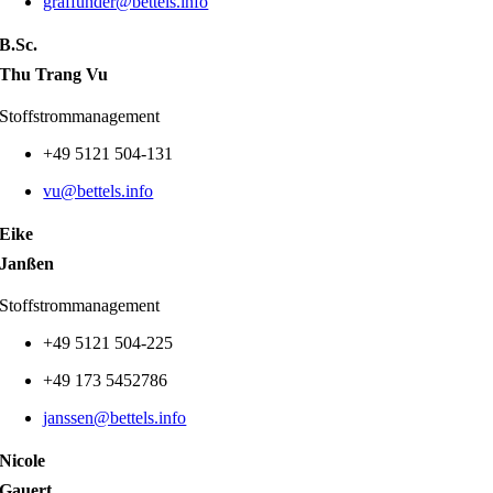
graffunder@bettels.info
B.Sc.
Thu Trang Vu
Stoffstrommanagement
+49 5121 504-131
vu@bettels.info
Eike
Janßen
Stoffstrommanagement
+49 5121 504-225
+49 173 5452786
janssen@bettels.info
Nicole
Gauert