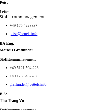
Peist
Leiter
Stoffstrommanagement
+49 175 4228837
peist@bettels.info
BA Eng.
Markus Graffunder
Stoffstrommanagement
+49 5121 504-223
+49
173
5452782
graffunder@bettels.info
B.Sc.
Thu Trang Vu
Stoffstrommanagement